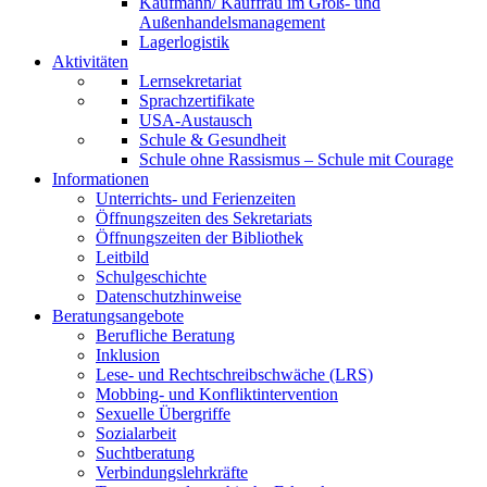
Kaufmann/ Kauffrau im Groß- und
Außenhandelsmanagement
Lagerlogistik
Aktivitäten
Lernsekretariat
Sprachzertifikate
USA-Austausch
Schule & Gesundheit
Schule ohne Rassismus – Schule mit Courage
Informationen
Unterrichts- und Ferienzeiten
Öffnungszeiten des Sekretariats
Öffnungszeiten der Bibliothek
Leitbild
Schulgeschichte
Datenschutzhinweise
Beratungsangebote
Berufliche Beratung
Inklusion
Lese- und Rechtschreibschwäche (LRS)
Mobbing- und Konfliktintervention
Sexuelle Übergriffe
Sozialarbeit
Suchtberatung
Verbindungslehrkräfte