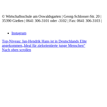
© Wirtschaftsschule am Oswaldsgarten | Georg-Schlosser-Str. 20 |
35390 Gießen |
0641 306-3101 oder -3102 | Fax: 0641 306-3103 |
E-MAIL
Instagram
Top-Niveau: Jan-Hendrik Hans ist in Deutschlands Elite
angekommen
„Ideal für zielorientierte junge Menschen“
Nach oben scrollen