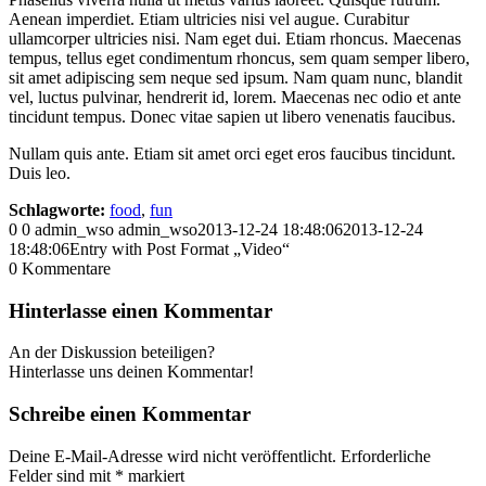
Aenean imperdiet. Etiam ultricies nisi vel augue. Curabitur
ullamcorper ultricies nisi. Nam eget dui. Etiam rhoncus. Maecenas
tempus, tellus eget condimentum rhoncus, sem quam semper libero,
sit amet adipiscing sem neque sed ipsum. Nam quam nunc, blandit
vel, luctus pulvinar, hendrerit id, lorem. Maecenas nec odio et ante
tincidunt tempus. Donec vitae sapien ut libero venenatis faucibus.
Nullam quis ante. Etiam sit amet orci eget eros faucibus tincidunt.
Duis leo.
Schlagworte:
food
,
fun
0
0
admin_wso
admin_wso
2013-12-24 18:48:06
2013-12-24
18:48:06
Entry with Post Format „Video“
0
Kommentare
Hinterlasse einen Kommentar
An der Diskussion beteiligen?
Hinterlasse uns deinen Kommentar!
Schreibe einen Kommentar
Deine E-Mail-Adresse wird nicht veröffentlicht.
Erforderliche
Felder sind mit
*
markiert