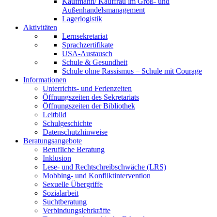
Kaufmann/ Kauffrau im Groß- und
Außenhandelsmanagement
Lagerlogistik
Aktivitäten
Lernsekretariat
Sprachzertifikate
USA-Austausch
Schule & Gesundheit
Schule ohne Rassismus – Schule mit Courage
Informationen
Unterrichts- und Ferienzeiten
Öffnungszeiten des Sekretariats
Öffnungszeiten der Bibliothek
Leitbild
Schulgeschichte
Datenschutzhinweise
Beratungsangebote
Berufliche Beratung
Inklusion
Lese- und Rechtschreibschwäche (LRS)
Mobbing- und Konfliktintervention
Sexuelle Übergriffe
Sozialarbeit
Suchtberatung
Verbindungslehrkräfte