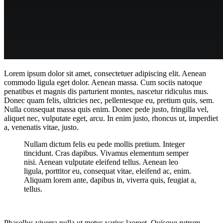
Lorem ipsum dolor sit amet, consectetuer adipiscing elit. Aenean
commodo ligula eget dolor. Aenean massa. Cum sociis natoque
penatibus et magnis dis parturient montes, nascetur ridiculus mus.
Donec quam felis, ultricies nec, pellentesque eu, pretium quis, sem.
Nulla consequat massa quis enim. Donec pede justo, fringilla vel,
aliquet nec, vulputate eget, arcu. In enim justo, rhoncus ut, imperdiet
a, venenatis vitae, justo.
Nullam dictum felis eu pede mollis pretium. Integer
tincidunt. Cras dapibus. Vivamus elementum semper
nisi. Aenean vulputate eleifend tellus. Aenean leo
ligula, porttitor eu, consequat vitae, eleifend ac, enim.
Aliquam lorem ante, dapibus in, viverra quis, feugiat a,
tellus.
Phasellus viverra nulla ut metus varius laoreet. Quisque rutrum.