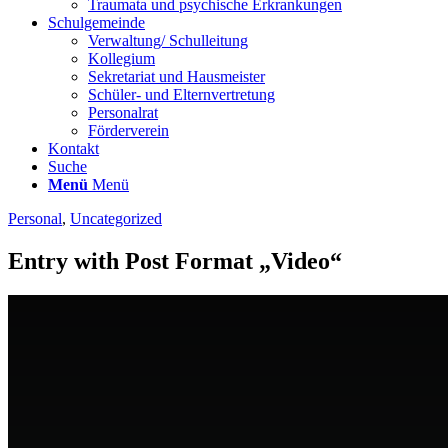
Traumata und psychische Erkrankungen
Schulgemeinde
Verwaltung/ Schulleitung
Kollegium
Sekretariat und Hausmeister
Schüler- und Elternvertretung
Personalrat
Förderverein
Kontakt
Suche
Menü
Menü
Personal
,
Uncategorized
Entry with Post Format „Video“