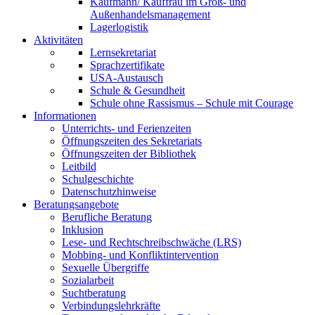
Kaufmann/ Kauffrau im Groß- und
Außenhandelsmanagement
Lagerlogistik
Aktivitäten
Lernsekretariat
Sprachzertifikate
USA-Austausch
Schule & Gesundheit
Schule ohne Rassismus – Schule mit Courage
Informationen
Unterrichts- und Ferienzeiten
Öffnungszeiten des Sekretariats
Öffnungszeiten der Bibliothek
Leitbild
Schulgeschichte
Datenschutzhinweise
Beratungsangebote
Berufliche Beratung
Inklusion
Lese- und Rechtschreibschwäche (LRS)
Mobbing- und Konfliktintervention
Sexuelle Übergriffe
Sozialarbeit
Suchtberatung
Verbindungslehrkräfte