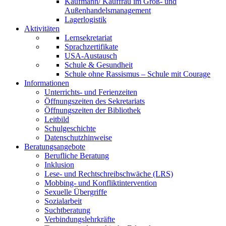
Kaufmann/ Kauffrau im Groß- und
Außenhandelsmanagement
Lagerlogistik
Aktivitäten
Lernsekretariat
Sprachzertifikate
USA-Austausch
Schule & Gesundheit
Schule ohne Rassismus – Schule mit Courage
Informationen
Unterrichts- und Ferienzeiten
Öffnungszeiten des Sekretariats
Öffnungszeiten der Bibliothek
Leitbild
Schulgeschichte
Datenschutzhinweise
Beratungsangebote
Berufliche Beratung
Inklusion
Lese- und Rechtschreibschwäche (LRS)
Mobbing- und Konfliktintervention
Sexuelle Übergriffe
Sozialarbeit
Suchtberatung
Verbindungslehrkräfte