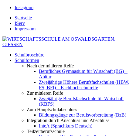
Instagram
Startseite
IServ
Impressum
Schulbroschüre
Schulformen
Nach der mittleren Reife
Berufliches Gymnasium für Wirtschaft (BG) –
Abitur
Zweijährige Höhere Berufsfachschulen (HBW,
FS, BFI) – Fachhochschulreife
Zur mittleren Reife
Zweijährige Berufsfachschule für Wirtschaft
(KBFS)
Zum Hauptschulabschluss
Bildungsgänge zur Berufsvorbereitung (BzB)
Integration durch Anschluss und Abschluss
InteA (Sprachkurs Deutsch)
Teilzeitberufsschule