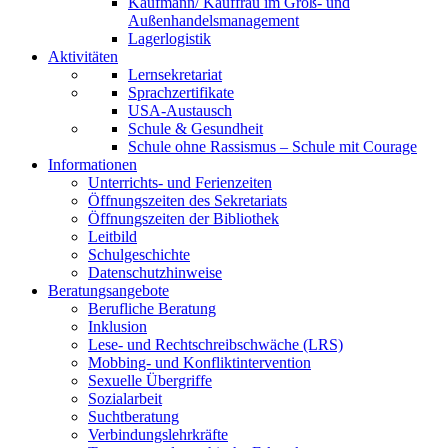
Kaufmann/ Kauffrau im Groß- und
Außenhandelsmanagement
Lagerlogistik
Aktivitäten
Lernsekretariat
Sprachzertifikate
USA-Austausch
Schule & Gesundheit
Schule ohne Rassismus – Schule mit Courage
Informationen
Unterrichts- und Ferienzeiten
Öffnungszeiten des Sekretariats
Öffnungszeiten der Bibliothek
Leitbild
Schulgeschichte
Datenschutzhinweise
Beratungsangebote
Berufliche Beratung
Inklusion
Lese- und Rechtschreibschwäche (LRS)
Mobbing- und Konfliktintervention
Sexuelle Übergriffe
Sozialarbeit
Suchtberatung
Verbindungslehrkräfte