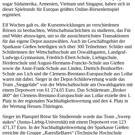
sogar Südamerika, Armenien, Vietnam und Singapur, haben sich in
dieser Spielrunde für Europas größtes Online-Börsenlernspiel
registriert.
Elf Wochen galt es, die Kursentwicklungen an verschiedenen
Börsen zu beobachten, Wirtschaftsnachrichten zu studieren, das Für
und Wider abzuwägen, um so die aussichtsreichsten Transaktionen
für das eigene Depot auszuwählen. Auch im Geschäftsgebiet der
Sparkasse Gießen beteiligten sich über 300 Teilnehmer. Schüler und
Schülerinnen der Wirtschaftsschule am Oswaldsgarten, Landgraf-
Ludwigs-Gymnasium, Friedrich-Ebert-Schule, Liebigschule,
Herderschule und August-Hermann-Francke-Schule aus Gießen
sowie die Anne-Frank-Schule aus Linden, Dietrich-Bonhoeffer-
Schule aus Lich und die Clemens-Brentano-Europaschule aus Lollar
waren mit dabei. Sieger in der Depot-Schülerwertung wurde das
Team „Sieggefahr“ von der Wirtschaftsschule am Oswaldsgarten mit
einem Depotwert von 61 274,65 Euro. Das Schülerteam „Broker
460“ der Clemens-Brentano-Europaschule aus Lollar erzielte den 1.
Platz in der regionalen Nachhaltigkeitswertung und den 4. Platz in
der Wertung Hessen-Thüringen.
Sieger im Planspiel Börse für Studierende wurde das Team „Sweep
stakes“ (Justus-Liebig-Universität) mit einem Depotwert von 123
471,37 Euro. In der Nachhaltigkeitswertung der Sparkasse Gießen
erreichte die Gruppe „RaresfürBares“ (Technische Hochschule