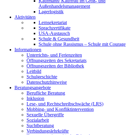
Kaufmann/ Kauffrau im Groß- und
Außenhandelsmanagement
Lagerlogistik
Aktivitäten
Lernsekretariat
Sprachzertifikate
USA-Austausch
Schule & Gesundheit
Schule ohne Rassismus – Schule mit Courage
Informationen
Unterrichts- und Ferienzeiten
Öffnungszeiten des Sekretariats
Öffnungszeiten der Bibliothek
Leitbild
Schulgeschichte
Datenschutzhinweise
Beratungsangebote
Berufliche Beratung
Inklusion
Lese- und Rechtschreibschwäche (LRS)
Mobbing- und Konfliktintervention
Sexuelle Übergriffe
Sozialarbeit
Suchtberatung
Verbindungslehrkräfte