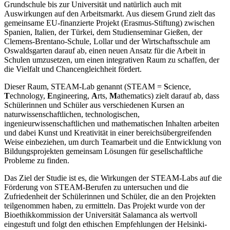
Grundschule bis zur Universität und natürlich auch mit
Auswirkungen auf den Arbeitsmarkt. Aus diesem Grund zielt das
gemeinsame EU-finanzierte Projekt (Erasmus-Stiftung) zwischen
Spanien, Italien, der Türkei, dem Studienseminar Gießen, der
Clemens-Brentano-Schule, Lollar und der Wirtschaftsschule am
Oswaldsgarten darauf ab, einen neuen Ansatz für die Arbeit in
Schulen umzusetzen, um einen integrativen Raum zu schaffen, der
die Vielfalt und Chancengleichheit fördert.
Dieser Raum, STEAM-Lab genannt (STEAM =
S
cience,
T
echnology,
E
ngineering,
A
rts,
M
athematics) zielt darauf ab, dass
Schülerinnen und Schüler aus verschiedenen Kursen an
naturwissenschaftlichen, technologischen,
ingenieurwissenschaftlichen und mathematischen Inhalten arbeiten
und dabei Kunst und Kreativität in einer bereichsübergreifenden
Weise einbeziehen, um durch Teamarbeit und die Entwicklung von
Bildungsprojekten gemeinsam Lösungen für gesellschaftliche
Probleme zu finden.
Das Ziel der Studie ist es, die Wirkungen der STEAM-Labs auf die
Förderung von STEAM-Berufen zu untersuchen und die
Zufriedenheit der Schülerinnen und Schüler, die an den Projekten
teilgenommen haben, zu ermitteln. Das Projekt wurde von der
Bioethikkommission der Universität Salamanca als wertvoll
eingestuft und folgt den ethischen Empfehlungen der Helsinki-