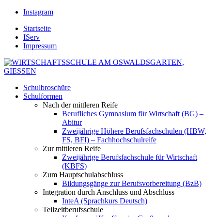
Instagram
Startseite
IServ
Impressum
Schulbroschüre
Schulformen
Nach der mittleren Reife
Berufliches Gymnasium für Wirtschaft (BG) –
Abitur
Zweijährige Höhere Berufsfachschulen (HBW,
FS, BFI) – Fachhochschulreife
Zur mittleren Reife
Zweijährige Berufsfachschule für Wirtschaft
(KBFS)
Zum Hauptschulabschluss
Bildungsgänge zur Berufsvorbereitung (BzB)
Integration durch Anschluss und Abschluss
InteA (Sprachkurs Deutsch)
Teilzeitberufsschule