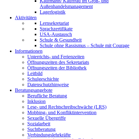
Kaufmann/ Kauffrau im Groß- und
Außenhandelsmanagement
Lagerlogistik
Aktivitäten
Lernsekretariat
Sprachzertifikate
USA-Austausch
Schule & Gesundheit
Schule ohne Rassismus – Schule mit Courage
Informationen
Unterrichts- und Ferienzeiten
Öffnungszeiten des Sekretariats
Öffnungszeiten der Bibliothek
Leitbild
Schulgeschichte
Datenschutzhinweise
Beratungsangebote
Berufliche Beratung
Inklusion
Lese- und Rechtschreibschwäche (LRS)
Mobbing- und Konfliktintervention
Sexuelle Übergriffe
Sozialarbeit
Suchtberatung
Verbindungslehrkräfte