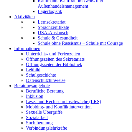
Kaufmann/ Kauffrau im Groß- und
Außenhandelsmanagement
Lagerlogistik
Aktivitäten
Lernsekretariat
Sprachzertifikate
USA-Austausch
Schule & Gesundheit
Schule ohne Rassismus – Schule mit Courage
Informationen
Unterrichts- und Ferienzeiten
Öffnungszeiten des Sekretariats
Öffnungszeiten der Bibliothek
Leitbild
Schulgeschichte
Datenschutzhinweise
Beratungsangebote
Berufliche Beratung
Inklusion
Lese- und Rechtschreibschwäche (LRS)
Mobbing- und Konfliktintervention
Sexuelle Übergriffe
Sozialarbeit
Suchtberatung
Verbindungslehrkräfte