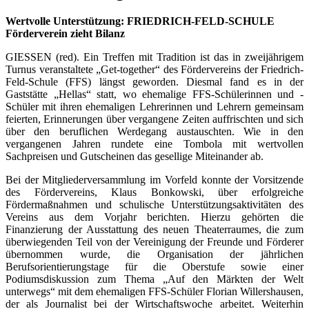
Wertvolle Unterstützung: FRIEDRICH-FELD-SCHULE
Förderverein zieht Bilanz
GIESSEN (red). Ein Treffen mit Tradition ist das in zweijährigem
Turnus veranstaltete „Get-together“ des Fördervereins der Friedrich-
Feld-Schule (FFS) längst geworden. Diesmal fand es in der
Gaststätte „Hellas“ statt, wo ehemalige FFS-Schülerinnen und -
Schüler mit ihren ehemaligen Lehrerinnen und Lehrern gemeinsam
feierten, Erinnerungen über vergangene Zeiten auffrischten und sich
über den beruflichen Werdegang austauschten. Wie in den
vergangenen Jahren rundete eine Tombola mit wertvollen
Sachpreisen und Gutscheinen das gesellige Miteinander ab.
Bei der Mitgliederversammlung im Vorfeld konnte der Vorsitzende
des Fördervereins, Klaus Bonkowski, über erfolgreiche
Fördermaßnahmen und schulische Unterstützungsaktivitäten des
Vereins aus dem Vorjahr berichten. Hierzu gehörten die
Finanzierung der Ausstattung des neuen Theaterraumes, die zum
überwiegenden Teil von der Vereinigung der Freunde und Förderer
übernommen wurde, die Organisation der jährlichen
Berufsorientierungstage für die Oberstufe sowie einer
Podiumsdiskussion zum Thema „Auf den Märkten der Welt
unterwegs“ mit dem ehemaligen FFS-Schüler Florian Willershausen,
der als Journalist bei der Wirtschaftswoche arbeitet. Weiterhin