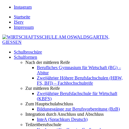
Instagram
Startseite
IServ
Impressum
Schulbroschüre
Schulformen
Nach der mittleren Reife
Berufliches Gymnasium für Wirtschaft (BG) –
Abitur
Zweijährige Höhere Berufsfachschulen (HBW,
FS, BFI) – Fachhochschulreife
Zur mittleren Reife
Zweijährige Berufsfachschule für Wirtschaft
(KBFS)
Zum Hauptschulabschluss
Bildungsgänge zur Berufsvorbereitung (BzB)
Integration durch Anschluss und Abschluss
InteA (Sprachkurs Deutsch)
Teilzeitberufsschule