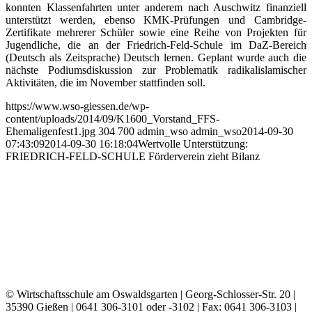
konnten Klassenfahrten unter anderem nach Auschwitz finanziell
unterstützt werden, ebenso KMK-Prüfungen und Cambridge-
Zertifikate mehrerer Schüler sowie eine Reihe von Projekten für
Jugendliche, die an der Friedrich-Feld-Schule im DaZ-Bereich
(Deutsch als Zeitsprache) Deutsch lernen. Geplant wurde auch die
nächste Podiumsdiskussion zur Problematik radikalislamischer
Aktivitäten, die im November stattfinden soll.
https://www.wso-giessen.de/wp-
content/uploads/2014/09/K1600_Vorstand_FFS-
Ehemaligenfest1.jpg
304
700
admin_wso
admin_wso
2014-09-30
07:43:09
2014-09-30 16:18:04
Wertvolle Unterstützung:
FRIEDRICH-FELD-SCHULE Förderverein zieht Bilanz
© Wirtschaftsschule am Oswaldsgarten | Georg-Schlosser-Str. 20 |
35390 Gießen |
0641 306-3101 oder -3102 | Fax: 0641 306-3103 |