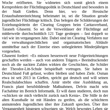
Woche eröffneten. Sie widmeten sich somit gleich einem
Kernproblem der Flüchtlingspolitik in Deutschland und besonders in
der Stadt Gießen. Denn hier, wo die Hessische
Erstaufnahmeeinrichtung beheimatet ist, sei die Situation gerade
jugendlicher Flüchtlinge kritisch. Das belegen die Schilderungen der
Erziehungsleiterin der Clearing Gruppen beim Caritasverband,
Taraneh Ghasemi. So sei die Verweildauer der Flüchtlinge auf
mittlerweile durchschnittlich 121 Tage gestiegen – fast doppelt so
viel wie im vergangenen Jahr. Dabei sind im Clearing Verfahren nur
die verwaltungsrechtlichen und organisatorischen Abläufe
unmittelbar nach der Einreise eines unbegleiteten Minderjährigen
vorgesehen.
Ghasemi fordert: »Es müssen hessenweit neue Folgeeinrichtungen
geschaffen werden – auch von anderen Trägern.« Beeindruckender
noch als die nackten Zahlen wirkten die Geschichten, die Schüler
der Theodor-Litt-Schule beispielhaft vortrugen. Sie haben in
Deutschland Fuß gefasst, wollen bleiben und haben Ziele. Osman
etwa ist seit 2013 in Gießen, spricht gut deutsch und will seinen
Realschulabschluss schaffen. Amir strebt eine Ausbildung an,
Francis plant berufsbildende Maßnahmen, Delvin macht sein
Fachabitur im Bereich Informatik. Er will dann studieren, doch nun
»schicken sie mich vielleicht zurück nach Kenia«. Die Stille in der
alten Kunsthalle ist mit Händen zu greifen, als die schüchtern
anmutenden Jugendlichen über ihre Zukunft sprechen. Über ihre
Vergangenheit hingegen schweigen sie. Welch bewegtes Leben sie