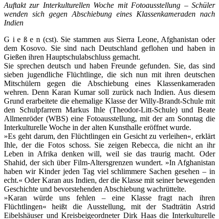
Auftakt zur Interkulturellen Woche mit Fotoausstellung – Schüler
wenden sich gegen Abschiebung eines Klassenkameraden nach
Indien
G i e ß e n (cst). Sie stammen aus Sierra Leone, Afghanistan oder
dem Kosovo. Sie sind nach Deutschland geflohen und haben in
Gießen ihren Hauptschulabschluss gemacht.
Sie sprechen deutsch und haben Freunde gefunden. Sie, das sind
sieben jugendliche Flüchtlinge, die sich nun mit ihren deutschen
Mitschülern gegen die Abschiebung eines Klassenkameraden
wehren. Denn Karan Kumar soll zurück nach Indien. Aus diesem
Grund erarbeitete die ehemalige Klasse der Willy-Brandt-Schule mit
den Schulpfarrern Markus Ihle (Theodor-Litt-Schule) und Beate
Allmenröder (WBS) eine Fotoausstellung, mit der am Sonntag die
Interkulturelle Woche in der alten Kunsthalle eröffnet wurde.
»Es geht darum, den Flüchtlingen ein Gesicht zu verleihen«, erklärt
Ihle, der die Fotos schoss. Sie zeigen Rebecca, die nicht an ihr
Leben in Afrika denken will, weil sie das traurig macht. Oder
Shahid, der sich über Film-Altersgrenzen wundert. »In Afghanistan
haben wir Kinder jeden Tag viel schlimmere Sachen gesehen – in
echt.« Oder Karan aus Indien, der die Klasse mit seiner bewegenden
Geschichte und bevorstehenden Abschiebung wachrüttelte.
»Karan würde uns fehlen – eine Klasse fragt nach ihren
Flüchtlingen« heißt die Ausstellung, mit der Stadträtin Astrid
Eibelshäuser und Kreisbeigeordneter Dirk Haas die Interkulturelle