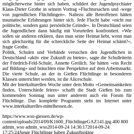
möglicherweise hinter sich haben, schildert der Jugendpsychiater
Klaus-Dieter Grothe in seinem Vortrag »Fluchtursachen und -wege
von jugendlichen Flüchtlingen«. Nahezu alle Betroffenen hätten
traumatische Erfahrungen hinter sich. Jede Flucht habe »nicht nur
politische, sondern ganz persönliche Gründe«. In Deutschland seien
die Jugendlichen dann häufig mit Vorurteilen konfrontiert. »Wie
sollen sie anderen erklären, dass man seine Heimat liebt, wenn man
sich gleichzeitig für die schreckliche Seite der Heimat schämt?«,
fragte Grothe.
Politik, Schulen und Verbände versuchen den Jugendlichen in
Deutschland »aktiv eine Zukunft zu bieten«, sagte die Schulleiterin
der Friedrich-Feld-Schule, Annette Greilich. Sie hätten »ein Recht
auf Bildung« und bräuchten eine Perspektive auf dem Arbeitsmarkt.
Die vierte Schule, an der in Gießen Flüchtlinge in besonderen
Klassen unterrichtet werden, ist die Aliceschule.
Mit der Interkulturellen Woche unter dem Motto »Gemeinsamkeiten
finden, Unterschiede feiern« schafft die Stadt Gießen bis zum
kommenden Sonntag nun unter anderem auch ein Forum für
Flüchtlinge. Das komplette Programm steht im Internet unter
www.interkulturelles-mittelhessen.de.
https://www.wso-giessen.de/wp-
content/uploads/2014/09/K1600_FlüchtlingeGAZ141.jpg
400
800
admin_wso
admin_wso
2014-09-24 14:36:17
2014-09-24
17:25:24
Junge Flüchtlinge haben Zukunftspläne