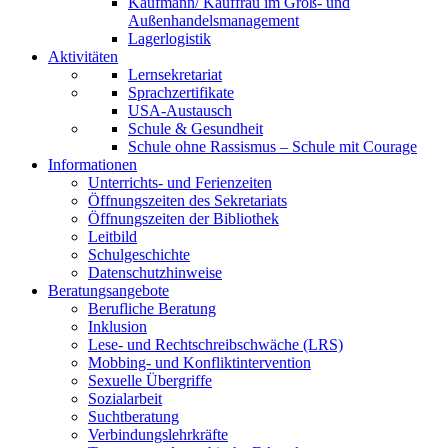
Kaufmann/ Kauffrau im Groß- und
Außenhandelsmanagement
Lagerlogistik
Aktivitäten
Lernsekretariat
Sprachzertifikate
USA-Austausch
Schule & Gesundheit
Schule ohne Rassismus – Schule mit Courage
Informationen
Unterrichts- und Ferienzeiten
Öffnungszeiten des Sekretariats
Öffnungszeiten der Bibliothek
Leitbild
Schulgeschichte
Datenschutzhinweise
Beratungsangebote
Berufliche Beratung
Inklusion
Lese- und Rechtschreibschwäche (LRS)
Mobbing- und Konfliktintervention
Sexuelle Übergriffe
Sozialarbeit
Suchtberatung
Verbindungslehrkräfte