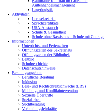
Kaufmann/ Kauffrau im Groß- und
Außenhandelsmanagement
Lagerlogistik
Aktivitäten
Lernsekretariat
Sprachzertifikate
USA-Austausch
Schule & Gesundheit
Schule ohne Rassismus – Schule mit Courage
Informationen
Unterrichts- und Ferienzeiten
Öffnungszeiten des Sekretariats
Öffnungszeiten der Bibliothek
Leitbild
Schulgeschichte
Datenschutzhinweise
Beratungsangebote
Berufliche Beratung
Inklusion
Lese- und Rechtschreibschwäche (LRS)
Mobbing- und Konfliktintervention
Sexuelle Übergriffe
Sozialarbeit
Suchtberatung
Verbindungslehrkräfte