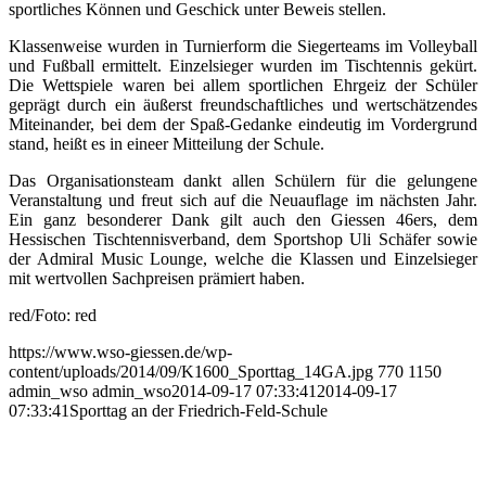
sportliches Können und Geschick unter Beweis stellen.
Klassenweise wurden in Turnierform die Siegerteams im Volleyball
und Fußball ermittelt. Einzelsieger wurden im Tischtennis gekürt.
Die Wettspiele waren bei allem sportlichen Ehrgeiz der Schüler
geprägt durch ein äußerst freundschaftliches und wertschätzendes
Miteinander, bei dem der Spaß-Gedanke eindeutig im Vordergrund
stand, heißt es in eineer Mitteilung der Schule.
Das Organisationsteam dankt allen Schülern für die gelungene
Veranstaltung und freut sich auf die Neuauflage im nächsten Jahr.
Ein ganz besonderer Dank gilt auch den Giessen 46ers, dem
Hessischen Tischtennisverband, dem Sportshop Uli Schäfer sowie
der Admiral Music Lounge, welche die Klassen und Einzelsieger
mit wertvollen Sachpreisen prämiert haben.
red/Foto: red
https://www.wso-giessen.de/wp-
content/uploads/2014/09/K1600_Sporttag_14GA.jpg
770
1150
admin_wso
admin_wso
2014-09-17 07:33:41
2014-09-17
07:33:41
Sporttag an der Friedrich-Feld-Schule