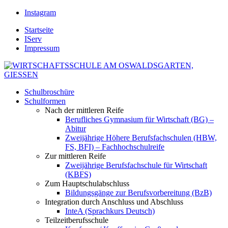
Instagram
Startseite
IServ
Impressum
Schulbroschüre
Schulformen
Nach der mittleren Reife
Berufliches Gymnasium für Wirtschaft (BG) –
Abitur
Zweijährige Höhere Berufsfachschulen (HBW,
FS, BFI) – Fachhochschulreife
Zur mittleren Reife
Zweijährige Berufsfachschule für Wirtschaft
(KBFS)
Zum Hauptschulabschluss
Bildungsgänge zur Berufsvorbereitung (BzB)
Integration durch Anschluss und Abschluss
InteA (Sprachkurs Deutsch)
Teilzeitberufsschule