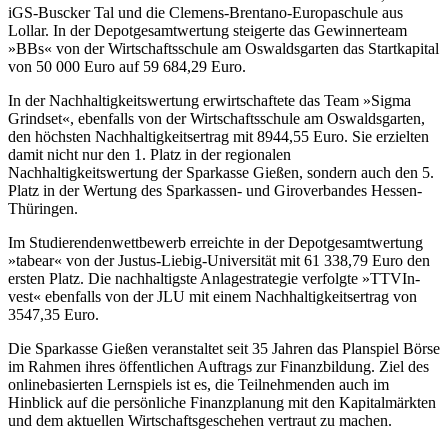
iGS-Buscker Tal und die Clemens-Brentano-Europaschule aus
Lollar. In der Depotgesamtwertung steigerte das Gewinnerteam
»BBs« von der Wirtschaftsschule am Oswaldsgarten das Startkapital
von 50 000 Euro auf 59 684,29 Euro.
In der Nachhaltigkeitswertung erwirtschaftete das Team »Sigma
Grindset«, ebenfalls von der Wirtschaftsschule am Oswaldsgarten,
den höchsten Nachhaltigkeitsertrag mit 8944,55 Euro. Sie erzielten
damit nicht nur den 1. Platz in der regionalen
Nachhaltigkeitswertung der Sparkasse Gießen, sondern auch den 5.
Platz in der Wertung des Sparkassen- und Giroverbandes Hessen-
Thüringen.
Im Studierendenwettbewerb erreichte in der Depotgesamtwertung
»tabear« von der Justus-Liebig-Universität mit 61 338,79 Euro den
ersten Platz. Die nachhaltigste Anlagestrategie verfolgte »TTVIn-
vest« ebenfalls von der JLU mit einem Nachhaltigkeitsertrag von
3547,35 Euro.
Die Sparkasse Gießen veranstaltet seit 35 Jahren das Planspiel Börse
im Rahmen ihres öffentlichen Auftrags zur Finanzbildung. Ziel des
onlinebasierten Lernspiels ist es, die Teilnehmenden auch im
Hinblick auf die persönliche Finanzplanung mit den Kapitalmärkten
und dem aktuellen Wirtschaftsgeschehen vertraut zu machen.