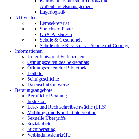
Kaufmann/ Kauffrau im Groß- und
Außenhandelsmanagement
Lagerlogistik
Aktivitäten
Lernsekretariat
Sprachzertifikate
USA-Austausch
Schule & Gesundheit
Schule ohne Rassismus – Schule mit Courage
Informationen
Unterrichts- und Ferienzeiten
Öffnungszeiten des Sekretariats
Öffnungszeiten der Bibliothek
Leitbild
Schulgeschichte
Datenschutzhinweise
Beratungsangebote
Berufliche Beratung
Inklusion
Lese- und Rechtschreibschwäche (LRS)
Mobbing- und Konfliktintervention
Sexuelle Übergriffe
Sozialarbeit
Suchtberatung
Verbindungslehrkräfte