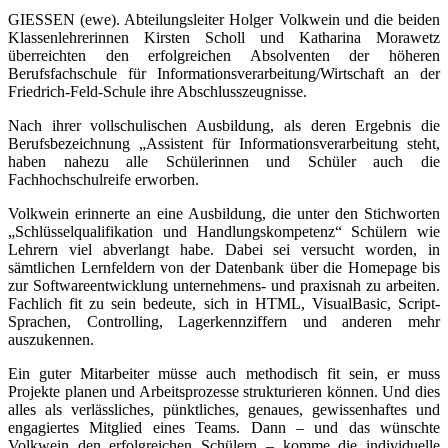
GIESSEN (ewe). Abteilungsleiter Holger Volkwein und die beiden
Klassenlehrerinnen Kirsten Scholl und Katharina Morawetz
überreichten den erfolgreichen Absolventen der höheren
Berufsfachschule für Informationsverarbeitung/Wirtschaft an der
Friedrich-Feld-Schule ihre Abschlusszeugnisse.
Nach ihrer vollschulischen Ausbildung, als deren Ergebnis die
Berufsbezeichnung „Assistent für Informationsverarbeitung steht,
haben nahezu alle Schülerinnen und Schüler auch die
Fachhochschulreife erworben.
Volkwein erinnerte an eine Ausbildung, die unter den Stichworten
„Schlüsselqualifikation und Handlungskompetenz“ Schülern wie
Lehrern viel abverlangt habe. Dabei sei versucht worden, in
sämtlichen Lernfeldern von der Datenbank über die Homepage bis
zur Softwareentwicklung unternehmens- und praxisnah zu arbeiten.
Fachlich fit zu sein bedeute, sich in HTML, VisualBasic, Script-
Sprachen, Controlling, Lagerkennziffern und anderen mehr
auszukennen.
Ein guter Mitarbeiter müsse auch methodisch fit sein, er muss
Projekte planen und Arbeitsprozesse strukturieren können. Und dies
alles als verlässliches, pünktliches, genaues, gewissenhaftes und
engagiertes Mitglied eines Teams. Dann – und das wünschte
Volkwein den erfolgreichen Schülern – komme die individuelle