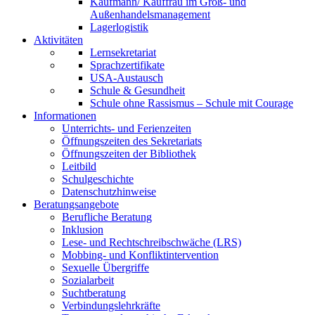
Kaufmann/ Kauffrau im Groß- und
Außenhandelsmanagement
Lagerlogistik
Aktivitäten
Lernsekretariat
Sprachzertifikate
USA-Austausch
Schule & Gesundheit
Schule ohne Rassismus – Schule mit Courage
Informationen
Unterrichts- und Ferienzeiten
Öffnungszeiten des Sekretariats
Öffnungszeiten der Bibliothek
Leitbild
Schulgeschichte
Datenschutzhinweise
Beratungsangebote
Berufliche Beratung
Inklusion
Lese- und Rechtschreibschwäche (LRS)
Mobbing- und Konfliktintervention
Sexuelle Übergriffe
Sozialarbeit
Suchtberatung
Verbindungslehrkräfte