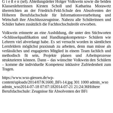
G i e ß e n (sel). Abteilungsleiter Holger Volkwein sowie die beiden
Klassenlehrerinnen Kirsten Scholl und Katharina Morawetz
überreichten an der Friedrich-Feld-Schule den Absolventen der
Höheren Berufsfachschule für Informationsverarbeitung und
Wirtschaft ihre Abschlusszeugnisse. Nahezu alle Schülerinnen und
Schüler haben zusätzlich die Fachhochschulreife erworben.
Volkwein erinnerte an eine Ausbildung, die unter den Stichworten
»Schlüsselqualifikation und Handlungskompetenz« Schülern wie
Lehrern viel abverlangt habe. Es sei versucht worden in sämtlichen
Lernfeldern möglichst praxisnah zu arbeiten, denn man müsse als
verlässliches und engagiertes Mitglied in einem Team fachlich und
methodisch fit sein, Projekte planen und Arbeitsprozesse
strukturieren können. Dann – das wünschte Volkwein den Schülern
– komme die individuelle Kompetenz inklusive Zufriedenheit zum
Tragen.
https://www.wso-giessen.de/wp-
content/uploads/2014/07/K1600_BFi-14.jpg
301
1000
admin_wso
admin_wso
2014-07-18 07:07:18
2014-07-21 21:24:36
Höhere
Berufsfachschule: Zeugnisse für Absolventen der BFi