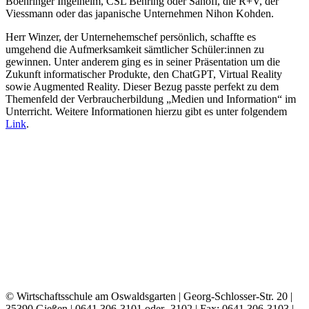
Boehringer Ingelheim, CSL Behring oder Sanofi, die R+V, der
Viessmann oder das japanische Unternehmen Nihon Kohden.
Herr Winzer, der Unternehemschef persönlich, schaffte es
umgehend die Aufmerksamkeit sämtlicher Schüler:innen zu
gewinnen. Unter anderem ging es in seiner Präsentation um die
Zukunft informatischer Produkte, den ChatGPT, Virtual Reality
sowie Augmented Reality. Dieser Bezug passte perfekt zu dem
Themenfeld der Verbraucherbildung „Medien und Information“ im
Unterricht. Weitere Informationen hierzu gibt es unter folgendem
Link
.
© Wirtschaftsschule am Oswaldsgarten | Georg-Schlosser-Str. 20 |
35390 Gießen |
0641 306-3101 oder -3102 | Fax: 0641 306-3103 |