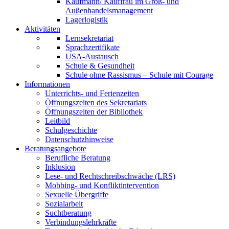
Kaufmann/ Kauffrau im Groß- und
Außenhandelsmanagement
Lagerlogistik
Aktivitäten
Lernsekretariat
Sprachzertifikate
USA-Austausch
Schule & Gesundheit
Schule ohne Rassismus – Schule mit Courage
Informationen
Unterrichts- und Ferienzeiten
Öffnungszeiten des Sekretariats
Öffnungszeiten der Bibliothek
Leitbild
Schulgeschichte
Datenschutzhinweise
Beratungsangebote
Berufliche Beratung
Inklusion
Lese- und Rechtschreibschwäche (LRS)
Mobbing- und Konfliktintervention
Sexuelle Übergriffe
Sozialarbeit
Suchtberatung
Verbindungslehrkräfte