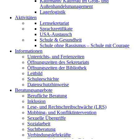
Kaufmann/ Kauffrau im Groß- und
Außenhandelsmanagement
Lagerlogistik
Aktivitäten
Lernsekretariat
Sprachzertifikate
USA-Austausch
Schule & Gesundheit
Schule ohne Rassismus – Schule mit Courage
Informationen
Unterrichts- und Ferienzeiten
Öffnungszeiten des Sekretariats
Öffnungszeiten der Bibliothek
Leitbild
Schulgeschichte
Datenschutzhinweise
Beratungsangebote
Berufliche Beratung
Inklusion
Lese- und Rechtschreibschwäche (LRS)
Mobbing- und Konfliktintervention
Sexuelle Übergriffe
Sozialarbeit
Suchtberatung
Verbindungslehrkräfte