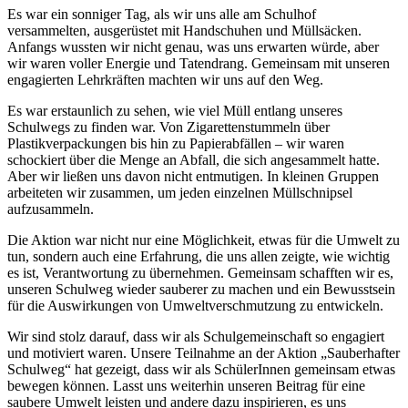
Es war ein sonniger Tag, als wir uns alle am Schulhof
versammelten, ausgerüstet mit Handschuhen und Müllsäcken.
Anfangs wussten wir nicht genau, was uns erwarten würde, aber
wir waren voller Energie und Tatendrang. Gemeinsam mit unseren
engagierten Lehrkräften machten wir uns auf den Weg.
Es war erstaunlich zu sehen, wie viel Müll entlang unseres
Schulwegs zu finden war. Von Zigarettenstummeln über
Plastikverpackungen bis hin zu Papierabfällen – wir waren
schockiert über die Menge an Abfall, die sich angesammelt hatte.
Aber wir ließen uns davon nicht entmutigen. In kleinen Gruppen
arbeiteten wir zusammen, um jeden einzelnen Müllschnipsel
aufzusammeln.
Die Aktion war nicht nur eine Möglichkeit, etwas für die Umwelt zu
tun, sondern auch eine Erfahrung, die uns allen zeigte, wie wichtig
es ist, Verantwortung zu übernehmen. Gemeinsam schafften wir es,
unseren Schulweg wieder sauberer zu machen und ein Bewusstsein
für die Auswirkungen von Umweltverschmutzung zu entwickeln.
Wir sind stolz darauf, dass wir als Schulgemeinschaft so engagiert
und motiviert waren. Unsere Teilnahme an der Aktion „Sauberhafter
Schulweg“ hat gezeigt, dass wir als SchülerInnen gemeinsam etwas
bewegen können. Lasst uns weiterhin unseren Beitrag für eine
saubere Umwelt leisten und andere dazu inspirieren, es uns