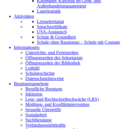
Kaufmann/ Kauffrau im Groß- und
Außenhandelsmanagement
Lagerlogistik
Aktivitäten
Lernsekretariat
Sprachzertifikate
USA-Austausch
Schule & Gesundheit
Schule ohne Rassismus – Schule mit Courage
Informationen
Unterrichts- und Ferienzeiten
Öffnungszeiten des Sekretariats
Öffnungszeiten der Bibliothek
Leitbild
Schulgeschichte
Datenschutzhinweise
Beratungsangebote
Berufliche Beratung
Inklusion
Lese- und Rechtschreibschwäche (LRS)
Mobbing- und Konfliktintervention
Sexuelle Übergriffe
Sozialarbeit
Suchtberatung
Verbindungslehrkräfte