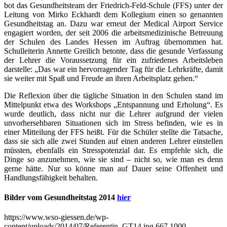
bot das Gesundheitsteam der Friedrich-Feld-Schule (FFS) unter der
Leitung von Mirko Eckhardt dem Kollegium einen so genannten
Gesundheitstag an. Dazu war erneut der Medical Airport Service
engagiert worden, der seit 2006 die arbeitsmedizinische Betreuung
der Schulen des Landes Hessen im Auftrag übernommen hat.
Schulleiterin Annette Greilich betonte, dass die gesunde Verfassung
der Lehrer die Voraussetzung für ein zufriedenes Arbeitsleben
darstelle: „Das war ein hervorragender Tag für die Lehrkräfte, damit
sie weiter mit Spaß und Freude an ihren Arbeitsplatz gehen.“
Die Reflexion über die tägliche Situation in den Schulen stand im
Mittelpunkt etwa des Workshops „Entspannung und Erholung“. Es
wurde deutlich, dass nicht nur die Lehrer aufgrund der vielen
unvorhersehbaren Situationen sich im Stress befinden, wie es in
einer Mitteilung der FFS heißt. Für die Schüler stellte die Tatsache,
dass sie sich alle zwei Stunden auf einen anderen Lehrer einstellen
müssten, ebenfalls ein Stresspotenzial dar. Es empfehle sich, die
Dinge so anzunehmen, wie sie sind – nicht so, wie man es denn
gerne hätte. Nur so könne man auf Dauer seine Offenheit und
Handlungsfähigkeit behalten.
Bilder vom Gesundheitstag 2014
hier
https://www.wso-giessen.de/wp-
content/uploads/2014/07/Referentin_GT14.jpg
667
1000